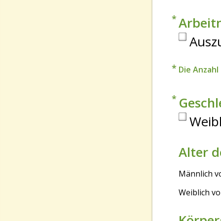
Arb
Ausz
Die Anzahl
Gesch
Weibl
Alter 
Männlich v
Weiblich v
Körper