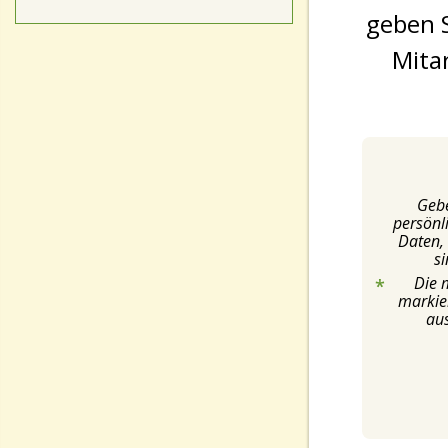
geben 
Mita
Gebe
persönli
Daten, 
si
Die 
markie
aus