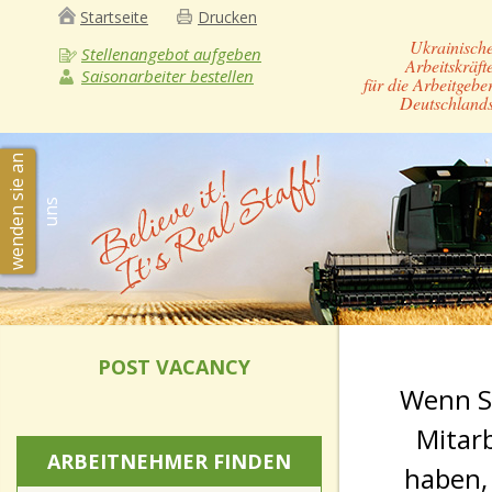
Startseite
Drucken
Ukrainisch
Stellenangebot aufgeben
Arbeitskräft
Saisonarbeiter bestellen
für die Arbeitgebe
Deutschland
w
e
n
d
e
n
s
i
e
a
n
u
n
s
POST VACANCY
Wenn Si
Mitarb
ARBEITNEHMER FINDEN
haben,